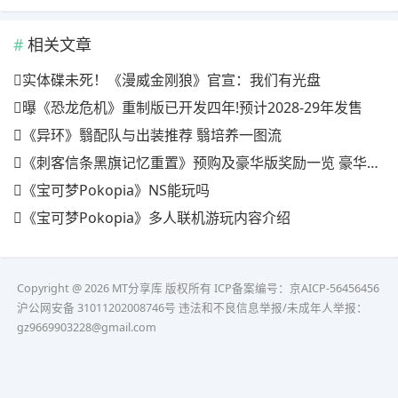
相关文章
实体碟未死！《漫威金刚狼》官宣：我们有光盘
曝《恐龙危机》重制版已开发四年!预计2028-29年发售
《异环》翳配队与出装推荐 翳培养一图流
《刺客信条黑旗记忆重置》预购及豪华版奖励一览 豪华版有什么
《宝可梦Pokopia》NS能玩吗
《宝可梦Pokopia》多人联机游玩内容介绍
Copyright @ 2026 MT分享库 版权所有
ICP备案编号：京AICP-56456456
沪公网安备 31011202008746号 违法和不良信息举报/未成年人举报：
gz9669903228@gmail.com