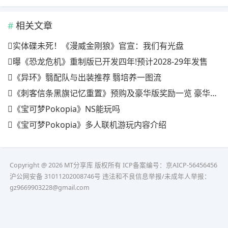
相关文章
实体碟未死！《漫威金刚狼》官宣：我们有光盘
曝《恐龙危机》重制版已开发四年!预计2028-29年发售
《异环》翳配队与出装推荐 翳培养一图流
《刺客信条黑旗记忆重置》预购及豪华版奖励一览 豪华版有什么
《宝可梦Pokopia》NS能玩吗
《宝可梦Pokopia》多人联机游玩内容介绍
Copyright @ 2026 MT分享库 版权所有
ICP备案编号：京AICP-56456456
沪公网安备 31011202008746号 违法和不良信息举报/未成年人举报：
gz9669903228@gmail.com