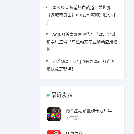
国风经营邂逅热血武道！益世界
《这城有良田》×《武动乾坤》联动开
启
Adjust越南聚焦报告：游戏、金融
和娱乐三驾马车拉动东南亚移动应用增
长
​​动若飚风！Gr_Jin歌剧演员刀光剑
影快意定乾坤！
最近发表
两个星期销量破千万！年度爆款诞生了 3A看了都眼红
次下载
红单体育