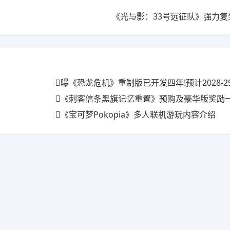
《光与影：33号远征队》强力复
曝《恐龙危机》重制版已开发四年!预计2028-2
《刺客信条黑旗记忆重置》预购及豪华版奖励一览 
《宝可梦Pokopia》多人联机游玩内容介绍