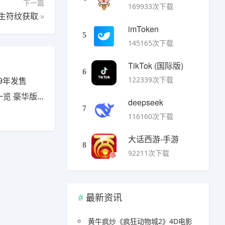
下一篇
169933次下载
生符纹获取
»
imToken
5
145165次下载
TikTok (国际版)
6
122339次下载
9年发售
豪华版有什么
deepseek
7
116160次下载
大话西游-手游
8
92211次下载
最新资讯
黄牛疯炒《疯狂动物城2》4D电影