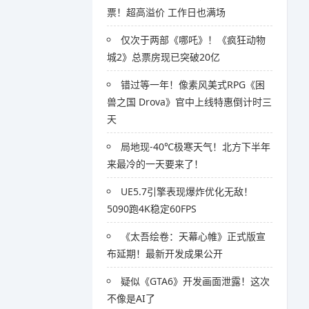
票！超高溢价 工作日也满场
仅次于两部《哪吒》！《疯狂动物
城2》总票房现已突破20亿
错过等一年！像素风美式RPG《困
兽之国 Drova》官中上线特惠倒计时三
天
局地现-40℃极寒天气！北方下半年
来最冷的一天要来了！
UE5.7引擎表现爆炸优化无敌！
5090跑4K稳定60FPS
《太吾绘卷：天幕心帷》正式版宣
布延期！最新开发成果公开
疑似《GTA6》开发画面泄露！这次
不像是AI了