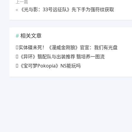
上一篇
«
《光与影：33号远征队》先下手为强符纹获取
相关文章
实体碟未死！《漫威金刚狼》官宣：我们有光盘
《异环》翳配队与出装推荐 翳培养一图流
《宝可梦Pokopia》NS能玩吗