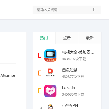
热门
点击
最新
电视大全-美加墨世界杯
1
4634792次下载
西瓜短剧
2
Gamer
432377次下载
Lazada
3
345635次下载
小牛VPN
4