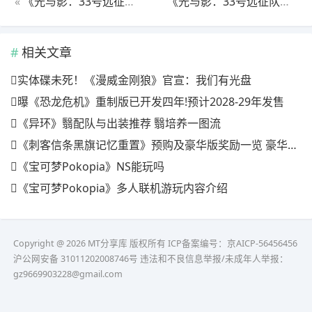
«
《光与影：33号远征队》疗愈格挡符纹获取
《光与影：33号远征队》强化先手攻击符纹
相关文章
实体碟未死！《漫威金刚狼》官宣：我们有光盘
曝《恐龙危机》重制版已开发四年!预计2028-29年发售
《异环》翳配队与出装推荐 翳培养一图流
《刺客信条黑旗记忆重置》预购及豪华版奖励一览 豪华版有什么
《宝可梦Pokopia》NS能玩吗
《宝可梦Pokopia》多人联机游玩内容介绍
Copyright @ 2026 MT分享库 版权所有
ICP备案编号：京AICP-56456456
沪公网安备 31011202008746号 违法和不良信息举报/未成年人举报：
gz9669903228@gmail.com