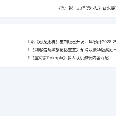
《光与影：33号远征队》背水提
曝《恐龙危机》重制版已开发四年!预计2028-2
《刺客信条黑旗记忆重置》预购及豪华版奖励一览 
《宝可梦Pokopia》多人联机游玩内容介绍