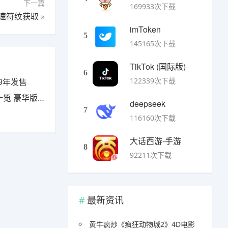
下一篇
169933次下载
速符纹获取
»
imToken
5
145165次下载
TikTok (国际版)
6
122339次下载
9年发售
豪华版有什么
deepseek
7
116160次下载
大话西游-手游
8
92211次下载
最新资讯
黄牛疯炒《疯狂动物城2》4D电影