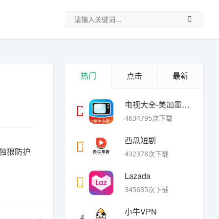
热门
点击
最新
电视大全-美加墨世界杯
1
4634795次下载
西瓜短剧
2
独狼防护
432378次下载
Lazada
3
345635次下载
小牛VPN
4