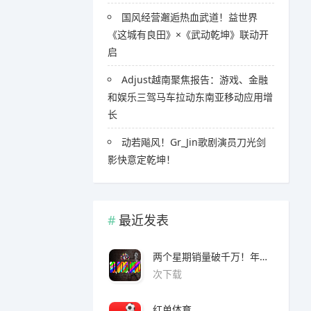
国风经营邂逅热血武道！益世界
《这城有良田》×《武动乾坤》联动开
启
Adjust越南聚焦报告：游戏、金融
和娱乐三驾马车拉动东南亚移动应用增
长
​​动若飚风！Gr_Jin歌剧演员刀光剑
影快意定乾坤！
最近发表
两个星期销量破千万！年度爆款诞生了 3A看了都眼红
次下载
红单体育