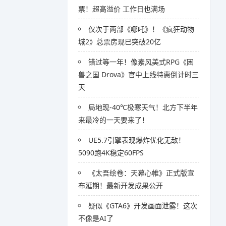
票！超高溢价 工作日也满场
仅次于两部《哪吒》！《疯狂动物
城2》总票房现已突破20亿
错过等一年！像素风美式RPG《困
兽之国 Drova》官中上线特惠倒计时三
天
局地现-40℃极寒天气！北方下半年
来最冷的一天要来了！
UE5.7引擎表现爆炸优化无敌！
5090跑4K稳定60FPS
《太吾绘卷：天幕心帷》正式版宣
布延期！最新开发成果公开
疑似《GTA6》开发画面泄露！这次
不像是AI了