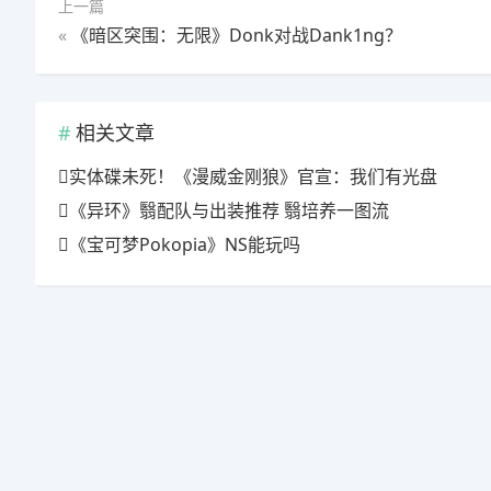
上一篇
«
《暗区突围：无限》Donk对战Dank1ng？
相关文章
实体碟未死！《漫威金刚狼》官宣：我们有光盘
《异环》翳配队与出装推荐 翳培养一图流
《宝可梦Pokopia》NS能玩吗