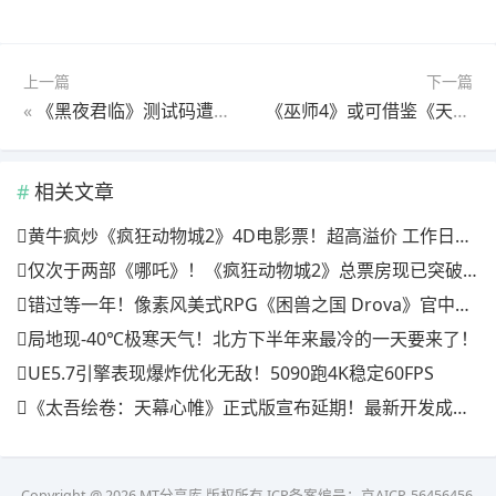
上一篇
下一篇
«
《黑夜君临》测试码遭黄牛哄抬
《巫师4》或可借鉴《天国拯救2》声望系统，提升游戏沉浸感
相关文章
黄牛疯炒《疯狂动物城2》4D电影票！超高溢价 工作日也满场
仅次于两部《哪吒》！《疯狂动物城2》总票房现已突破20亿
错过等一年！像素风美式RPG《困兽之国 Drova》官中上线特惠倒计时三天
局地现-40℃极寒天气！北方下半年来最冷的一天要来了！
UE5.7引擎表现爆炸优化无敌！5090跑4K稳定60FPS
《太吾绘卷：天幕心帷》正式版宣布延期！最新开发成果公开
Copyright @ 2026 MT分享库 版权所有
ICP备案编号：京AICP-56456456