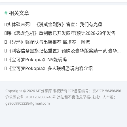
相关文章
实体碟未死！《漫威金刚狼》官宣：我们有光盘
曝《恐龙危机》重制版已开发四年!预计2028-29年发售
《异环》翳配队与出装推荐 翳培养一图流
《刺客信条黑旗记忆重置》预购及豪华版奖励一览 豪华版有什么
《宝可梦Pokopia》NS能玩吗
《宝可梦Pokopia》多人联机游玩内容介绍
Copyright @ 2026 MT分享库 版权所有
ICP备案编号：京AICP-56456456
沪公网安备 31011202008746号 违法和不良信息举报/未成年人举报：
gz9669903228@gmail.com