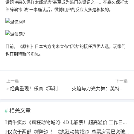
话题“#森久保祥太郎塌房”甚至成为热门关键词之一。在森久保祥太
郎辞演“伊法”一事确认后，微博用户的反应大多是积极的。
目前，《原神》日本官方尚未宣布“伊法”的接任声优人选，玩家们
也在期待新的消息。
上一篇
下一篇
«
经典重现！乐高《玛利欧赛车：马里奥与标准车组合》
火焰与刀光共舞：英特尔锐炫显卡带你体验丝滑游戏世界
相关文章
黄牛疯炒《疯狂动物城2》4D电影票！超高溢价 工作日也满场
仅次于两部《哪吒》！《疯狂动物城2》总票房现已突破20亿