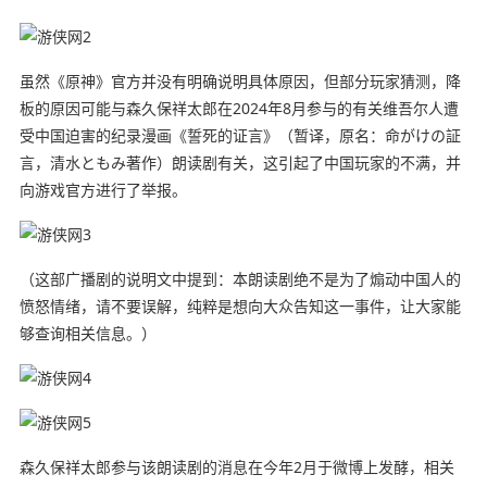
虽然《原神》官方并没有明确说明具体原因，但部分玩家猜测，降
板的原因可能与森久保祥太郎在2024年8月参与的有关维吾尔人遭
受中国迫害的纪录漫画《誓死的证言》（暂译，原名：命がけの証
言，清水ともみ著作）朗读剧有关，这引起了中国玩家的不满，并
向游戏官方进行了举报。
（这部广播剧的说明文中提到：本朗读剧绝不是为了煽动中国人的
愤怒情绪，请不要误解，纯粹是想向大众告知这一事件，让大家能
够查询相关信息。）
森久保祥太郎参与该朗读剧的消息在今年2月于微博上发酵，相关