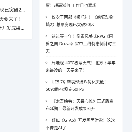
票！超高溢价 工作日也满场
突破20亿
仅次于两部《哪吒》！《疯狂动物
一天要来了！
城2》总票房现已突破20亿
发成果公开
错过等一年！像素风美式RPG《困
兽之国 Drova》官中上线特惠倒计时三
天
局地现-40℃极寒天气！北方下半年
来最冷的一天要来了！
UE5.7引擎表现爆炸优化无敌！
5090跑4K稳定60FPS
《太吾绘卷：天幕心帷》正式版宣
布延期！最新开发成果公开
疑似《GTA6》开发画面泄露！这次
不像是AI了