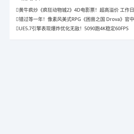
黄牛疯炒《疯狂动物城2》4D电影票！超高溢价 工作日也
错过等一年！像素风美式RPG《困兽之国 Drova》官中上线特惠倒计时
UE5.7引擎表现爆炸优化无敌！5090跑4K稳定60FPS