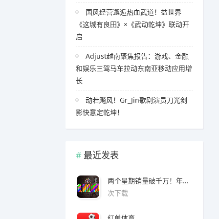
国风经营邂逅热血武道！益世界
《这城有良田》×《武动乾坤》联动开
启
Adjust越南聚焦报告：游戏、金融
和娱乐三驾马车拉动东南亚移动应用增
长
​​动若飚风！Gr_Jin歌剧演员刀光剑
影快意定乾坤！
最近发表
两个星期销量破千万！年度爆款诞生了 3A看了都眼红
次下载
红单体育