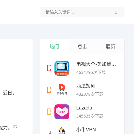
热门
点击
最新
电视大全-美加墨世界杯
1
4634795次下载
西瓜短剧
2
。近日，
432378次下载
Lazada
3
345635次下载
能力。不
小牛VPN
4