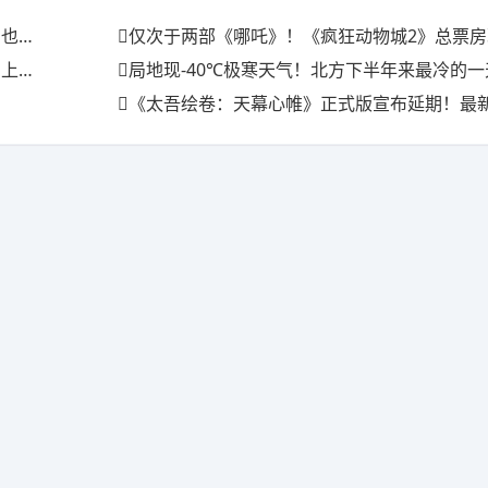
满场
仅次于两部《哪吒》！《疯狂动物城2》总票房现已
三天
局地现-40℃极寒天气！北方下半年来最冷的
《太吾绘卷：天幕心帷》正式版宣布延期！最新开