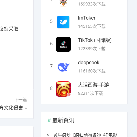
169933次下载
imToken
5
145165次下载
议您采取
TikTok (国际版)
6
122339次下载
deepseek
7
116160次下载
大话西游-手游
8
92211次下载
下一篇
西方文化侵害
»
最新资讯
黄牛疯炒《疯狂动物城2》4D电影