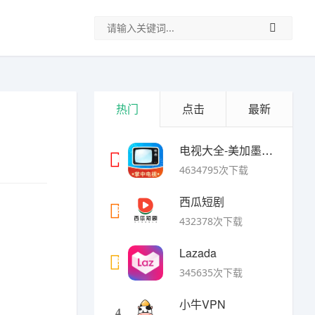
热门
点击
最新
电视大全-美加墨世界杯
1
4634795次下载
西瓜短剧
2
432378次下载
Lazada
3
345635次下载
小牛VPN
4