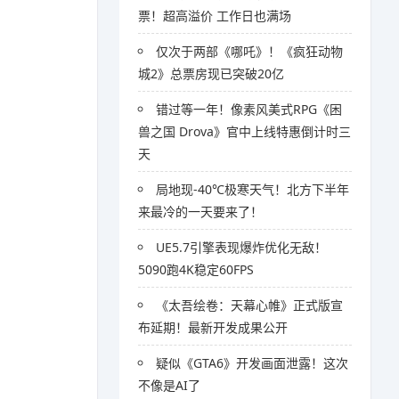
票！超高溢价 工作日也满场
仅次于两部《哪吒》！《疯狂动物
城2》总票房现已突破20亿
错过等一年！像素风美式RPG《困
兽之国 Drova》官中上线特惠倒计时三
天
局地现-40℃极寒天气！北方下半年
来最冷的一天要来了！
UE5.7引擎表现爆炸优化无敌！
5090跑4K稳定60FPS
《太吾绘卷：天幕心帷》正式版宣
布延期！最新开发成果公开
疑似《GTA6》开发画面泄露！这次
不像是AI了