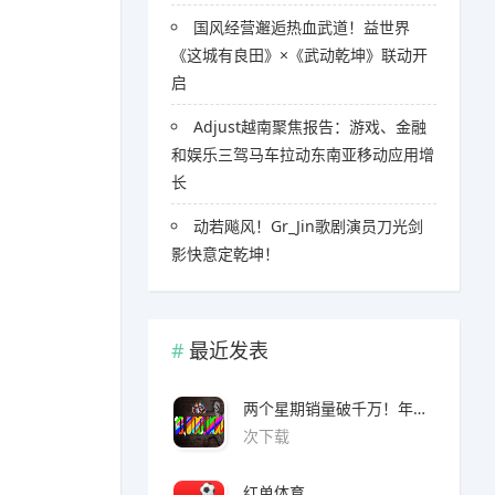
国风经营邂逅热血武道！益世界
《这城有良田》×《武动乾坤》联动开
启
Adjust越南聚焦报告：游戏、金融
和娱乐三驾马车拉动东南亚移动应用增
长
​​动若飚风！Gr_Jin歌剧演员刀光剑
影快意定乾坤！
最近发表
两个星期销量破千万！年度爆款诞生了 3A看了都眼红
次下载
红单体育