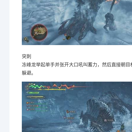
突刺
冻峰龙举起单手并张开大口吼叫蓄力，然后直接朝目
躲避。