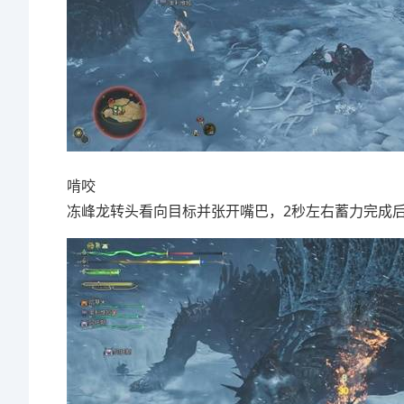
啃咬
冻峰龙转头看向目标并张开嘴巴，2秒左右蓄力完成