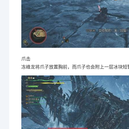
爪击
冻峰龙将爪子放置胸前，而爪子也会附上一层冰块短