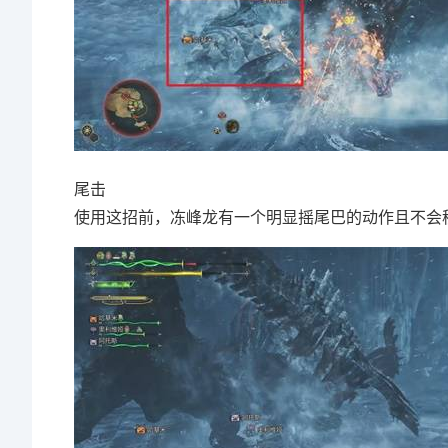
尾击
使用这招前，冻峰龙有一个明显摇尾巴的动作且不会