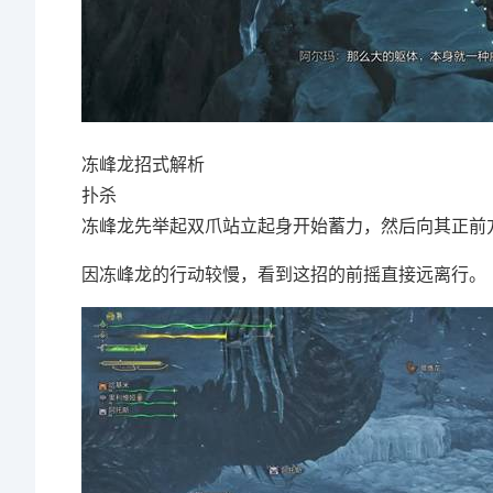
冻峰龙招式解析
扑杀
冻峰龙先举起双爪站立起身开始蓄力，然后向其正前
因冻峰龙的行动较慢，看到这招的前摇直接远离行。