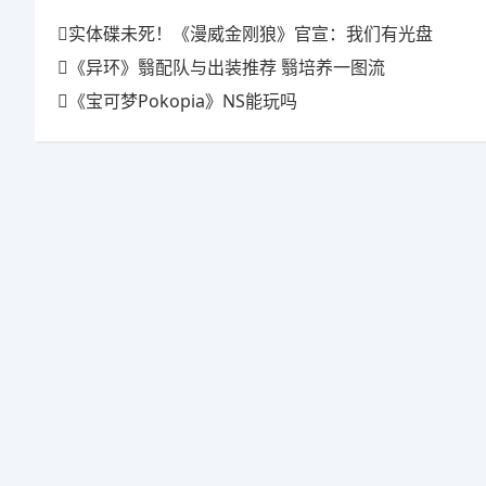
实体碟未死！《漫威金刚狼》官宣：我们有光盘
《异环》翳配队与出装推荐 翳培养一图流
《宝可梦Pokopia》NS能玩吗