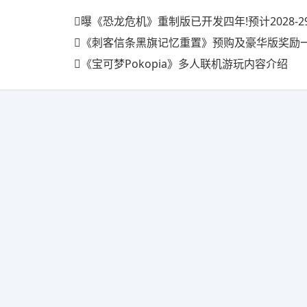
曝《恐龙危机》重制版已开发四年!预计2028-2
《刺客信条黑旗记忆重置》预购及豪华版奖励一览 
《宝可梦Pokopia》多人联机游玩内容介绍