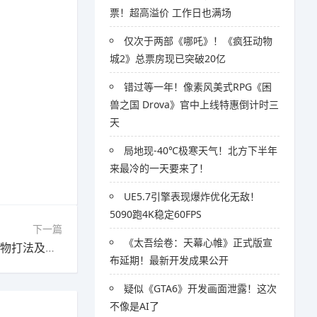
票！超高溢价 工作日也满场
仅次于两部《哪吒》！《疯狂动物
城2》总票房现已突破20亿
错过等一年！像素风美式RPG《困
兽之国 Drova》官中上线特惠倒计时三
天
局地现-40℃极寒天气！北方下半年
来最冷的一天要来了！
UE5.7引擎表现爆炸优化无敌！
5090跑4K稳定60FPS
下一篇
《太吾绘卷：天幕心帷》正式版宣
《怪物猎人荒野》全任务图文流程攻略4-12 全怪物打法及支线攻略
»
布延期！最新开发成果公开
疑似《GTA6》开发画面泄露！这次
不像是AI了