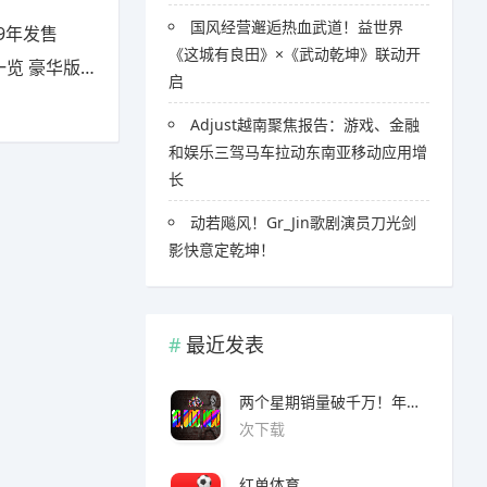
国风经营邂逅热血武道！益世界
9年发售
《这城有良田》×《武动乾坤》联动开
豪华版有什么
启
Adjust越南聚焦报告：游戏、金融
和娱乐三驾马车拉动东南亚移动应用增
长
​​动若飚风！Gr_Jin歌剧演员刀光剑
影快意定乾坤！
最近发表
两个星期销量破千万！年度爆款诞生了 3A看了都眼红
次下载
红单体育