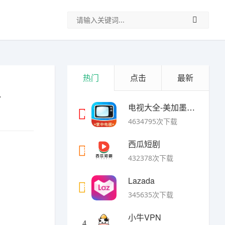
热门
点击
最新
略
电视大全-美加墨世界杯
1
4634795次下载
西瓜短剧
2
432378次下载
Lazada
3
345635次下载
小牛VPN
4