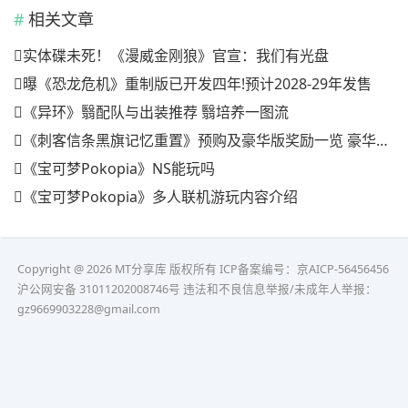
相关文章
实体碟未死！《漫威金刚狼》官宣：我们有光盘
曝《恐龙危机》重制版已开发四年!预计2028-29年发售
《异环》翳配队与出装推荐 翳培养一图流
《刺客信条黑旗记忆重置》预购及豪华版奖励一览 豪华版有什么
《宝可梦Pokopia》NS能玩吗
《宝可梦Pokopia》多人联机游玩内容介绍
Copyright @ 2026 MT分享库 版权所有
ICP备案编号：京AICP-56456456
沪公网安备 31011202008746号 违法和不良信息举报/未成年人举报：
gz9669903228@gmail.com