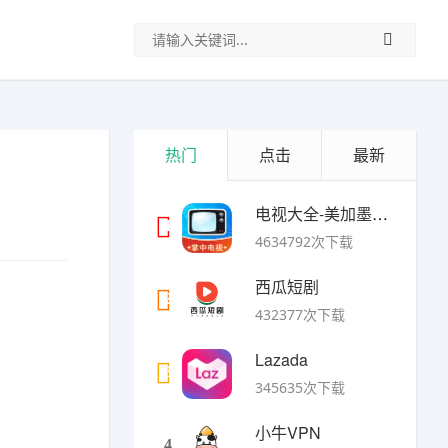
热门
点击
最新
电视大全-美加墨世界杯
1
4634792次下载
西瓜短剧
2
432377次下载
Lazada
3
345635次下载
小牛VPN
4