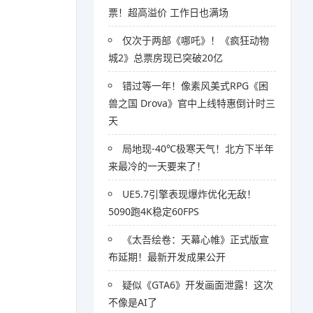
票！超高溢价 工作日也满场
仅次于两部《哪吒》！《疯狂动物
城2》总票房现已突破20亿
错过等一年！像素风美式RPG《困
兽之国 Drova》官中上线特惠倒计时三
天
局地现-40℃极寒天气！北方下半年
来最冷的一天要来了！
UE5.7引擎表现爆炸优化无敌！
5090跑4K稳定60FPS
《太吾绘卷：天幕心帷》正式版宣
布延期！最新开发成果公开
疑似《GTA6》开发画面泄露！这次
不像是AI了