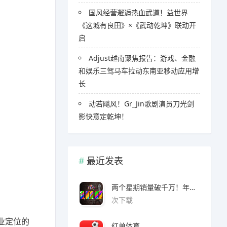
国风经营邂逅热血武道！益世界
《这城有良田》×《武动乾坤》联动开
启
Adjust越南聚焦报告：游戏、金融
和娱乐三驾马车拉动东南亚移动应用增
长
​​动若飚风！Gr_Jin歌剧演员刀光剑
影快意定乾坤！
最近发表
两个星期销量破千万！年度爆款诞生了 3A看了都眼红
次下载
业定位的
红单体育