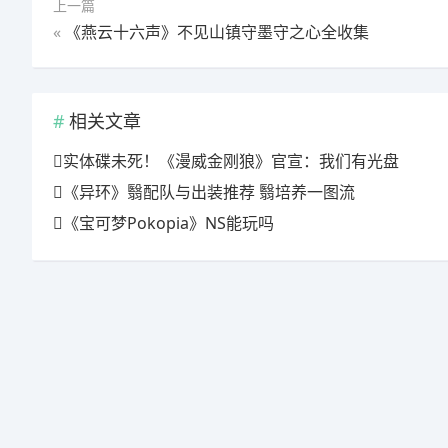
上一篇
«
《燕云十六声》不见山镇守墨守之心全收集
相关文章
实体碟未死！《漫威金刚狼》官宣：我们有光盘
《异环》翳配队与出装推荐 翳培养一图流
《宝可梦Pokopia》NS能玩吗