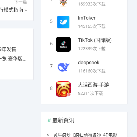
下一篇
169933次下载
行模式指南
»
imToken
5
145165次下载
TikTok (国际版)
6
122339次下载
9年发售
豪华版有什么
deepseek
7
116160次下载
大话西游-手游
8
92211次下载
最新资讯
黄牛疯炒《疯狂动物城2》4D电影