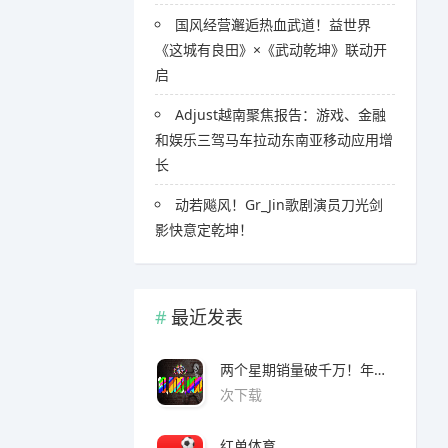
国风经营邂逅热血武道！益世界
《这城有良田》×《武动乾坤》联动开
启
Adjust越南聚焦报告：游戏、金融
和娱乐三驾马车拉动东南亚移动应用增
长
​​动若飚风！Gr_Jin歌剧演员刀光剑
影快意定乾坤！
最近发表
两个星期销量破千万！年度爆款诞生了 3A看了都眼红
次下载
红单体育