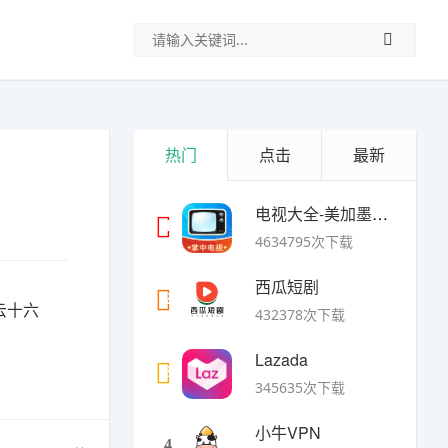
热门
点击
最新
电视大全-美加墨世界杯
1
4634795次下载
西瓜短剧
2
云十六
432378次下载
Lazada
3
345635次下载
小牛VPN
4