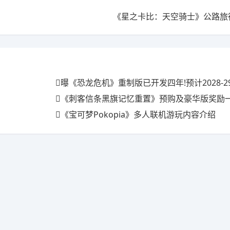
《星之卡比：天空骑士》公路旅
曝《恐龙危机》重制版已开发四年!预计2028-2
《刺客信条黑旗记忆重置》预购及豪华版奖励一览 
《宝可梦Pokopia》多人联机游玩内容介绍