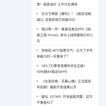
票！超高溢价 工作日也满场
仅次于两部《哪吒》！《疯狂动物
城2》总票房现已突破20亿
错过等一年！像素风美式RPG《困
兽之国 Drova》官中上线特惠倒计时三
天
局地现-40℃极寒天气！北方下半年
来最冷的一天要来了！
UE5.7引擎表现爆炸优化无敌！
5090跑4K稳定60FPS
《太吾绘卷：天幕心帷》正式版宣
布延期！最新开发成果公开
疑似《GTA6》开发画面泄露！这次
不像是AI了