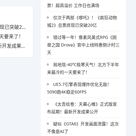
票！超高溢价 工作日也满场
仅次于两部《哪吒》！《疯狂动物
城2》总票房现已突破20亿
突破20亿
一天要来了！
错过等一年！像素风美式RPG《困
兽之国 Drova》官中上线特惠倒计时三
发成果公开
天
局地现-40℃极寒天气！北方下半年
来最冷的一天要来了！
UE5.7引擎表现爆炸优化无敌！
5090跑4K稳定60FPS
《太吾绘卷：天幕心帷》正式版宣
布延期！最新开发成果公开
疑似《GTA6》开发画面泄露！这次
不像是AI了