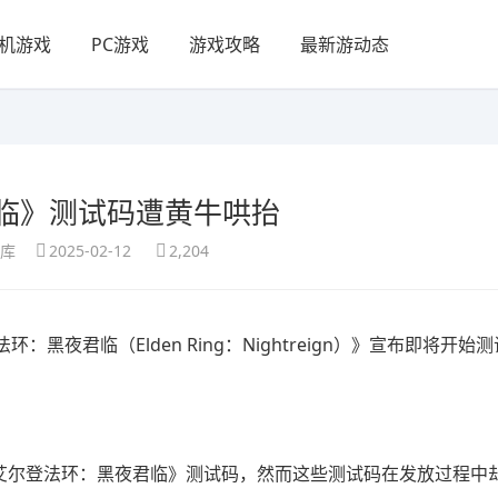
机游戏
PC游戏
游戏攻略
最新游动态
临》测试码遭黄牛哄抬
享库
2025-02-12
2,204
法环：黑夜君临
（Elden Ring：Nightreign）》宣布即将开
。
来的《艾尔登法环：黑夜君临》测试码，然而这些测试码在发放过程中