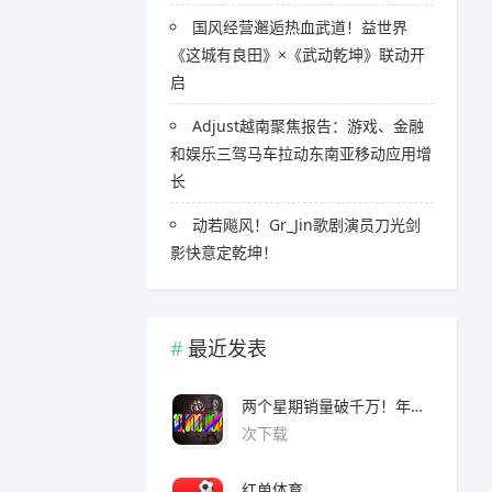
国风经营邂逅热血武道！益世界
《这城有良田》×《武动乾坤》联动开
启
Adjust越南聚焦报告：游戏、金融
和娱乐三驾马车拉动东南亚移动应用增
长
​​动若飚风！Gr_Jin歌剧演员刀光剑
影快意定乾坤！
最近发表
两个星期销量破千万！年度爆款诞生了 3A看了都眼红
次下载
红单体育