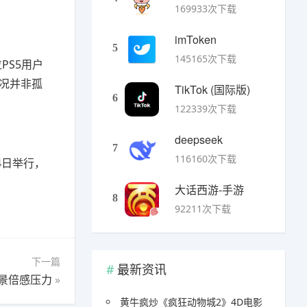
169933次下载
imToken
5
145165次下载
PS5用户
况并非孤
TikTok (国际版)
6
122339次下载
deepseek
7
116160次下载
4日举行，
大话西游-手游
8
92211次下载
下一篇
最新资讯
景倍感压力
»
黄牛疯炒《疯狂动物城2》4D电影