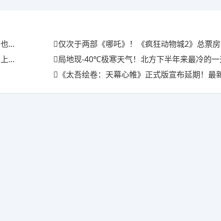
满场
仅次于两部《哪吒》！《疯狂动物城2》总票房现已
三天
局地现-40℃极寒天气！北方下半年来最冷的
《太吾绘卷：天幕心帷》正式版宣布延期！最新开