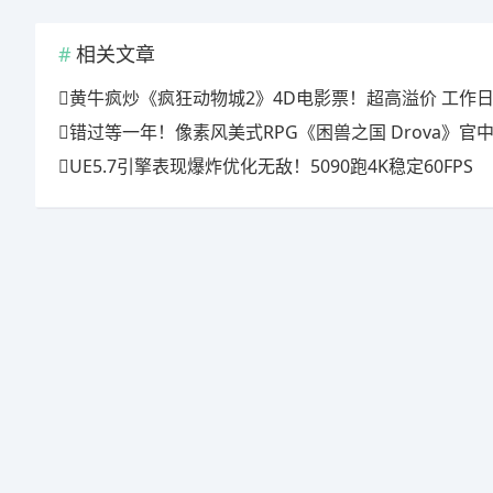
相关文章
黄牛疯炒《疯狂动物城2》4D电影票！超高溢价 工作日也
错过等一年！像素风美式RPG《困兽之国 Drova》官中上线特惠倒计时
UE5.7引擎表现爆炸优化无敌！5090跑4K稳定60FPS