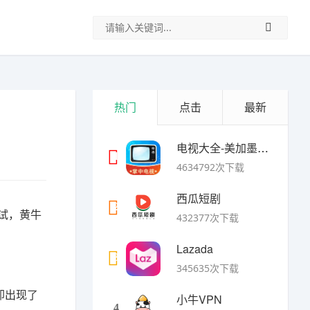
热门
点击
最新
电视大全-美加墨世界杯
1
4634792次下载
西瓜短剧
2
始测试，黄牛
432377次下载
Lazada
3
345635次下载
却出现了
小牛VPN
4