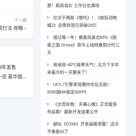
票！超高溢价 工作日也满场
仅次于两部《哪吒》！《疯狂动物
下一篇
城2》总票房现已突破20亿
院打法 攻略
»
错过等一年！像素风美式RPG《困
兽之国 Drova》官中上线特惠倒计时三
天
局地现-40℃极寒天气！北方下半年
9年发售
来最冷的一天要来了！
豪华版有什么
UE5.7引擎表现爆炸优化无敌！
5090跑4K稳定60FPS
《太吾绘卷：天幕心帷》正式版宣
布延期！最新开发成果公开
疑似《GTA6》开发画面泄露！这次
不像是AI了