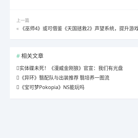
上一篇
«
《巫师4》或可借鉴《天国拯救2》声望系统，提升游戏沉
相关文章
实体碟未死！《漫威金刚狼》官宣：我们有光盘
《异环》翳配队与出装推荐 翳培养一图流
《宝可梦Pokopia》NS能玩吗