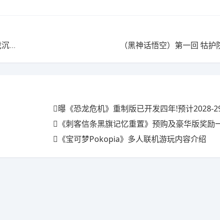
浸感
（黑神话悟空）第一回 牯护
曝《恐龙危机》重制版已开发四年!预计2028-2
《刺客信条黑旗记忆重置》预购及豪华版奖励一览 
《宝可梦Pokopia》多人联机游玩内容介绍