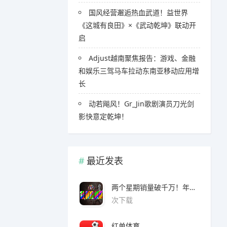
国风经营邂逅热血武道！益世界
《这城有良田》×《武动乾坤》联动开
启
Adjust越南聚焦报告：游戏、金融
和娱乐三驾马车拉动东南亚移动应用增
长
​​动若飚风！Gr_Jin歌剧演员刀光剑
影快意定乾坤！
最近发表
两个星期销量破千万！年度爆款诞生了 3A看了都眼红
次下载
红单体育