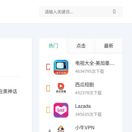
热门
点击
最新
电视大全-美加墨世界杯
1
4634795次下载
西瓜短剧
2
在黑神话
432378次下载
Lazada
3
345635次下载
小牛VPN
4