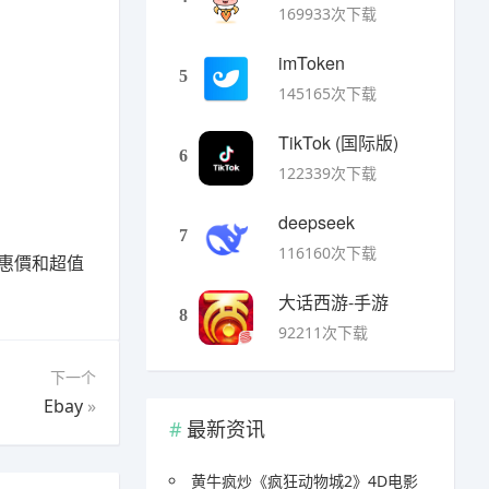
169933次下载
imToken
5
145165次下载
TikTok (国际版)
6
122339次下载
deepseek
7
116160次下载
特惠價和超值
大话西游-手游
8
92211次下载
下一个
Ebay
»
最新资讯
黄牛疯炒《疯狂动物城2》4D电影