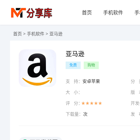
首页
手机软件
手
首页
>
手机软件
> 亚马逊
亚马逊
免费
购物
支 持：
安卓苹果
分 
大 小：
版 
评 分：
开发
下载量：
次
发 