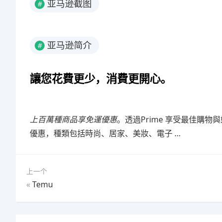
亚马逊截图
#
亚马逊简介
#
讓您花費更少，消費更開心。
上百萬種商品享免運優惠
。透過Prime 享受最佳購
優惠，種類包括時尚、居家、美妝、電子 …
上一个
«
Temu