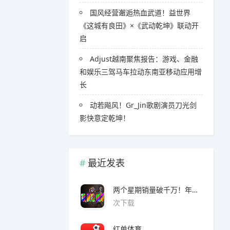
国风经营邂逅热血武道！益世界
《这城有良田》×《武动乾坤》联动开
启
Adjust越南聚焦报告：游戏、金融
和娱乐三驾马车拉动东南亚移动应用增
长
​​动若飚风！Gr_Jin歌剧演员刀光剑
影快意定乾坤！
最近发表
两个星期销量破千万！年度爆款诞生了 3A看了都眼红
次下载
红单体育