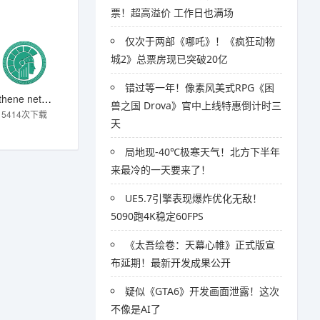
票！超高溢价 工作日也满场
仅次于两部《哪吒》！《疯狂动物
城2》总票房现已突破20亿
错过等一年！像素风美式RPG《困
Athene network
兽之国 Drova》官中上线特惠倒计时三
5414次下载
天
局地现-40℃极寒天气！北方下半年
来最冷的一天要来了！
UE5.7引擎表现爆炸优化无敌！
5090跑4K稳定60FPS
《太吾绘卷：天幕心帷》正式版宣
布延期！最新开发成果公开
疑似《GTA6》开发画面泄露！这次
不像是AI了