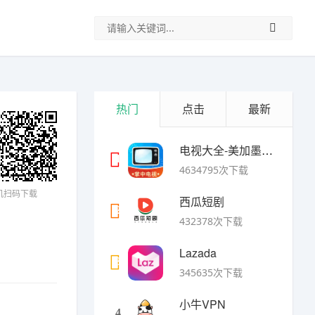
热门
点击
最新
电视大全-美加墨世界杯
1
4634795次下载
机扫码下载
西瓜短剧
2
432378次下载
Lazada
3
345635次下载
小牛VPN
4