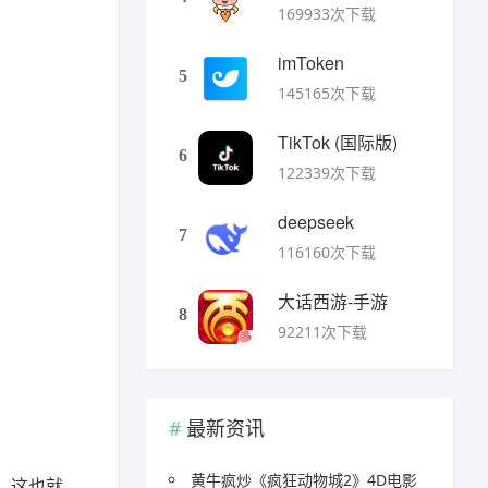
169933次下载
imToken
5
145165次下载
TikTok (国际版)
6
122339次下载
deepseek
7
116160次下载
大话西游-手游
8
92211次下载
最新资讯
黄牛疯炒《疯狂动物城2》4D电影
，这也就