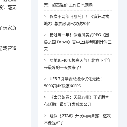
票！超高溢价 工作日也满场
设计毫无
仅次于两部《哪吒》！《疯狂动物
城2》总票房现已突破20亿
了玩家负
错过等一年！像素风美式RPG《困
兽之国 Drova》官中上线特惠倒计时三
游戏营造
天
局地现-40℃极寒天气！北方下半年
来最冷的一天要来了！
UE5.7引擎表现爆炸优化无敌！
5090跑4K稳定60FPS
《太吾绘卷：天幕心帷》正式版宣
布延期！最新开发成果公开
疑似《GTA6》开发画面泄露！这次
不像是AI了