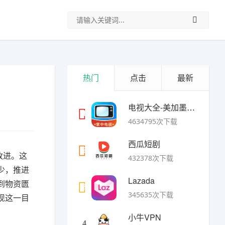
热门
点击
最新
电视大全-美加墨世界杯
1
4634795次下载
西瓜短剧
2
改进。这
432378次下载
少，推进
Lazada
到物资匮
3
345635次下载
现这一目
小牛VPN
4