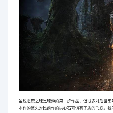
虽说恶魔之魂是魂游的第一步作品，但很多对后世影
本作的篝火对比前作的拱心石可谓有了质的飞跃。我