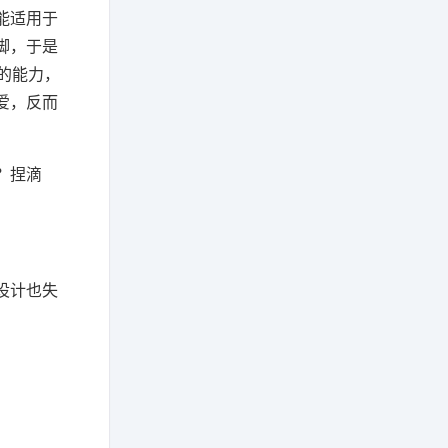
能适用于
脚，于是
的能力，
爱，反而
？捏滴
设计也失