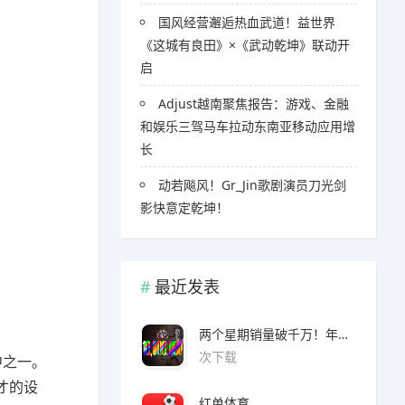
国风经营邂逅热血武道！益世界
《这城有良田》×《武动乾坤》联动开
启
Adjust越南聚焦报告：游戏、金融
和娱乐三驾马车拉动东南亚移动应用增
长
​​动若飚风！Gr_Jin歌剧演员刀光剑
影快意定乾坤！
最近发表
两个星期销量破千万！年度爆款诞生了 3A看了都眼红
次下载
中之一。
才的设
红单体育