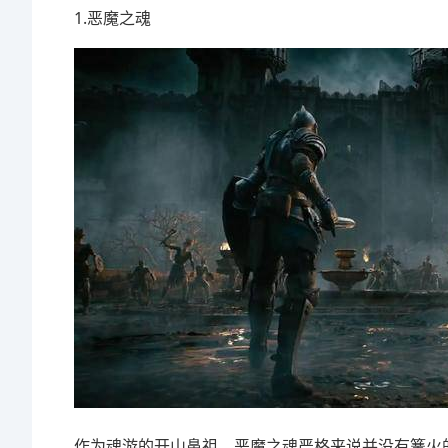
1.恶魔之魂
作为魂游的开山鼻祖，恶魔之魂严格来说并没有篝火