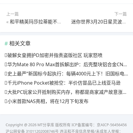
上一篇
下一篇
«
和平精英玛莎拉蒂能不能分解攻略
迷你世界3月20日星灵波波上架商城解析
相关文章
破解女皇拥护D加密并指责盗版社区 玩家怒喷
华为Mate 80 Pro Max首拆解出炉：后壳整块铝合金CNC打造 主板集成度超高
史上最严”新国标今起执行：每辆4000元上下！旧国标电动自行车停售停止上牌，已买上牌不会强制淘汰。
千元iPhone Pocket被抢空：半价仿冒品已上线亚马逊
大批PC玩家公开抵制购买内存，称都是商家减产故意涨价 真相扎心了
小米首款NAS亮相，将在12月下旬发布
Copyright @ 2026 MT分享库 版权所有
ICP备案编号：京AICP-56456456
沪公网安备 31011202008746号 违法和不良信息举报/未成年人举报：