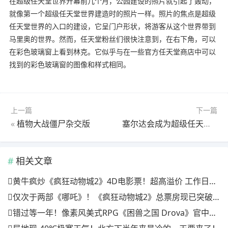
在超级任天堂世界开幕前几个月，公园建设的照片就引起了轰动，
就像第一个超级任天堂世界建造时的照片一样。照片的焦点是超级
任天堂世界的入口的建设，它呈门户形状，将游客从这个世界带到
马里奥的世界。然而，任天堂粉丝们很快注意到，在右下角，可以
在彩色玻璃窗上看到林克。它似乎与在一些官方任天堂商店中可以
找到的彩色玻璃窗的图像和样式相同。
上一篇
下一篇
«
植物大战僵尸杂交版
塞尔达会成为超级任天堂世界的一部分吗？
相关文章
黄牛疯炒《疯狂动物城2》4D电影票！超高溢价 工作日也满场
仅次于两部《哪吒》！《疯狂动物城2》总票房现已突破20亿
错过等一年！像素风美式RPG《困兽之国 Drova》官中上线特惠倒计时三天