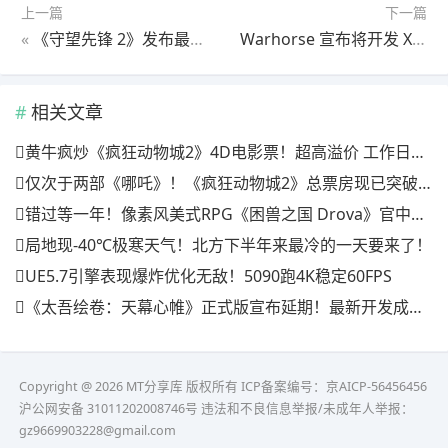
上一篇
下一篇
«
《守望先锋 2》发布最新补丁更新
Warhorse 宣布将开发 Xbox Series S 版《天国：拯救 2》
相关文章
黄牛疯炒《疯狂动物城2》4D电影票！超高溢价 工作日也满场
仅次于两部《哪吒》！《疯狂动物城2》总票房现已突破20亿
错过等一年！像素风美式RPG《困兽之国 Drova》官中上线特惠倒计时三天
局地现-40℃极寒天气！北方下半年来最冷的一天要来了！
UE5.7引擎表现爆炸优化无敌！5090跑4K稳定60FPS
《太吾绘卷：天幕心帷》正式版宣布延期！最新开发成果公开
Copyright @ 2026 MT分享库 版权所有
ICP备案编号：京AICP-56456456
沪公网安备 31011202008746号 违法和不良信息举报/未成年人举报：
gz9669903228@gmail.com