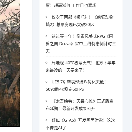
票！超高溢价 工作日也满场
仅次于两部《哪吒》！《疯狂动物
城2》总票房现已突破20亿
错过等一年！像素风美式RPG《困
兽之国 Drova》官中上线特惠倒计时三
天
局地现-40℃极寒天气！北方下半年
来最冷的一天要来了！
UE5.7引擎表现爆炸优化无敌！
5090跑4K稳定60FPS
《太吾绘卷：天幕心帷》正式版宣
布延期！最新开发成果公开
疑似《GTA6》开发画面泄露！这次
不像是AI了