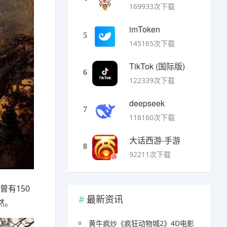
169933次下载
imToken
5
145165次下载
TikTok (国际版)
6
122339次下载
deepseek
7
116160次下载
大话西游-手游
8
92211次下载
有150
最新资讯
然。
黄牛疯炒《疯狂动物城2》4D电影