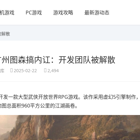
机游戏
PC游戏
游戏攻略
最新游动态
被解散
广州图森搞内讧：开发团队被解散
享库
2025-02-22
2,494
开发一款大型武侠开放世界RPG游戏。该作采用虚幻5引擎制作
地图总面积960平方公里的江湖画卷。