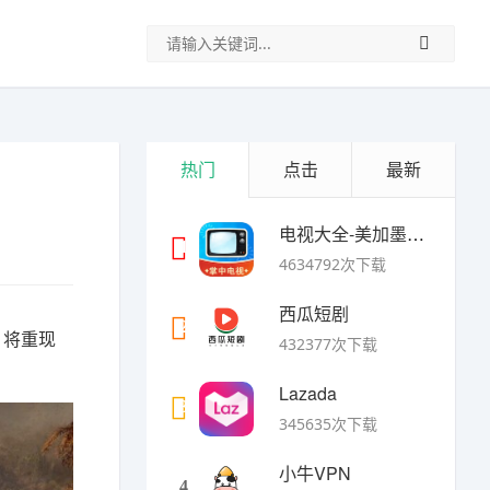
热门
点击
最新
电视大全-美加墨世界杯
1
4634792次下载
西瓜短剧
2
，将重现
432377次下载
Lazada
3
345635次下载
小牛VPN
4