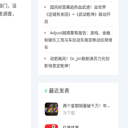
锁门，没
国风经营邂逅热血武道！益世界
发调查，
《这城有良田》×《武动乾坤》联动开
启
Adjust越南聚焦报告：游戏、金融
和娱乐三驾马车拉动东南亚移动应用增
长
​​动若飚风！Gr_Jin歌剧演员刀光剑
影快意定乾坤！
最近发表
两个星期销量破千万！年度爆款诞生了 3A看了都眼红
次下载
红单体育