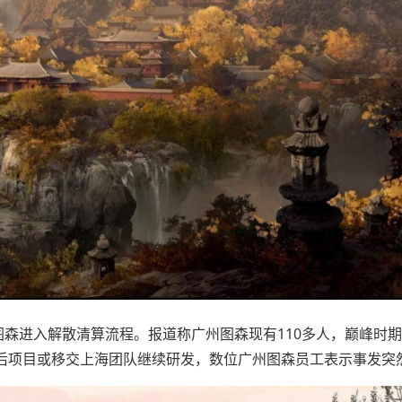
森进入解散清算流程。报道称广州图森现有110多人，巅峰时期曾
散后项目或移交上海团队继续研发，数位广州图森员工表示事发突