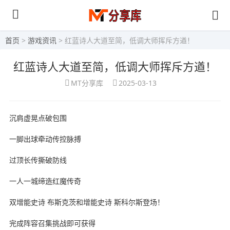
首页
>
游戏资讯
> 红蓝诗人大道至简，低调大师挥斥方遒！
红蓝诗人大道至简，低调大师挥斥方遒！
MT分享库
2025-03-13
沉肩虚晃点破包围
一脚出球牵动传控脉搏
过顶长传撕破防线
一人一城缔造红魔传奇
双增能史诗 布斯克茨和增能史诗 斯科尔斯登场！
完成阵容召集挑战即可获得