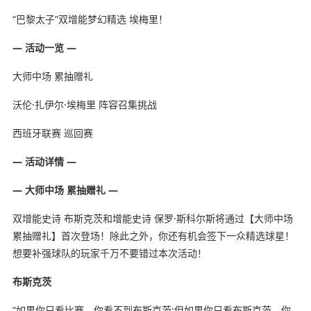
“巴黎太子”双增能梦幻精选 埃梅里！
— 活动一览 —
大师中场 累抽赠礼
沃伦·扎伊尔·埃梅里 阵容召集挑战
西班牙联赛 巡回赛
— 活动详情 —
— 大师中场 累抽赠礼 —
双增能史诗 布斯克茨和增能史诗 保罗·斯科尔斯将通过【大师中场
累抽赠礼】首次登场！除此之外，你还有机会签下一众精选球星！
想要补强球队的玩家千万不要错过本次活动！
布斯克茨
“如果你只看比赛，你看不到布斯克茨;但如果你只看布斯克茨，你