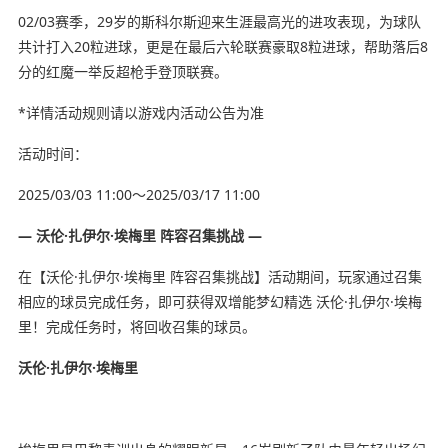
02/03赛季，29岁的斯科尔斯迎来生涯最高光的进攻表现，为球队
共计打入20粒进球，更是在最后六轮联赛豪取8粒进球，帮助落后8
分的红魔一举反超枪手登顶联赛。
*详情活动规则请以游戏内活动公告为准
活动时间：
2025/03/03 11:00～2025/03/17 11:00
— 沃伦·扎伊尔·埃梅里 阵容召集挑战 —
在【沃伦·扎伊尔·埃梅里 阵容召集挑战】活动期间，玩家通过召集
相应的球员完成任务，即可获得双增能梦幻精选 沃伦·扎伊尔·埃梅
里！完成任务时，将回收召集的球员。
沃伦·扎伊尔·埃梅里