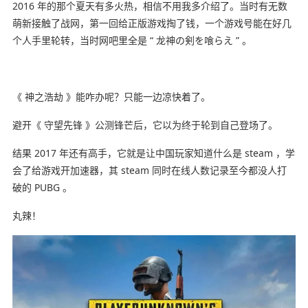
2016 年的那个夏天有多火热，相信不用我多介绍了。当时有无数
萌新接触了战网，第一回给正版游戏掏了钱，一个游戏号能在好几
个人手里轮转，当时网吧里全是 “ 龙神の剣を喰らえ ” 。
《 神之浩劫 》能咋办呢？只能一边凉快着了。
避开《 守望先锋 》公测锋芒后，它以为终于轮到自己登场了。
结果 2017 年还有高手，它就是让中国玩家知道什么是 steam ，学
会了给游戏开加速器，其 steam 同时在线人数记录至今都没人打
破的 PUBG 。
丸辣！