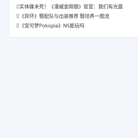
实体碟未死！《漫威金刚狼》官宣：我们有光盘
《异环》翳配队与出装推荐 翳培养一图流
《宝可梦Pokopia》NS能玩吗