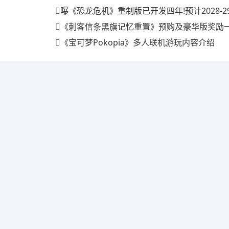
曝《恐龙危机》重制版已开发四年!预计2028-2
《刺客信条黑旗记忆重置》预购及豪华版奖励一览 
《宝可梦Pokopia》多人联机游玩内容介绍