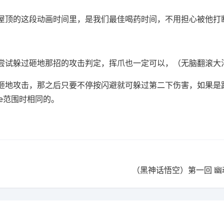
屋顶的这段动画时间里，是我们最佳喝药时间，不用担心被他打
尝试躲过砸地那招的攻击判定，挥爪也一定可以，（无脑翻滚大
砸地攻击，那之后只要不停按闪避就可躲过第二下伤害，如果是
e范围时相同的。
（黑神话悟空）第一回 幽