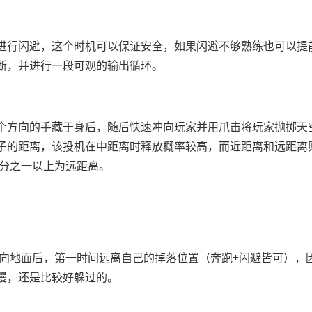
进行闪避，这个时机可以保证安全，如果闪避不够熟练也可以提
断，并进行一段可观的输出循环。
个方向的手藏于身后，随后快速冲向玩家并用爪击将玩家抛掷天
子的距离，该投机在中距离时释放概率较高，而近距离和远距离
二分之一以上为远距离。
砸向地面后，第一时间远离自己的掉落位置（奔跑+闪避皆可），
慢，还是比较好躲过的。