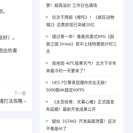
票！超高溢价 工作日也满场
断。
仅次于两部《哪吒》！《疯狂动物
城2》总票房现已突破20亿
错过等一年！像素风美式RPG《困
法好）。
兽之国 Drova》官中上线特惠倒计时三
跑出伤害
天
局地现-40℃极寒天气！北方下半年
来最冷的一天要来了！
UE5.7引擎表现爆炸优化无敌！
5090跑4K稳定60FPS
下一篇
魂打法攻略
»
《太吾绘卷：天幕心帷》正式版宣
布延期！最新开发成果公开
疑似《GTA6》开发画面泄露！这次
不像是AI了