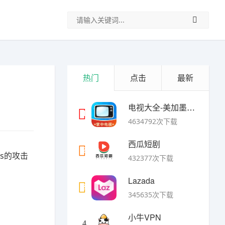
热门
点击
最新
电视大全-美加墨世界杯
1
4634792次下载
西瓜短剧
2
s的攻击
432377次下载
Lazada
3
345635次下载
小牛VPN
4