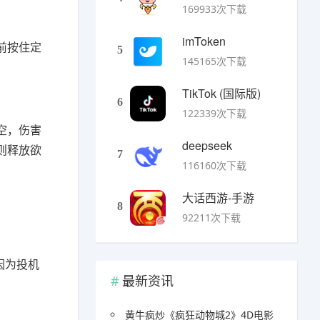
169933次下载
imToken
前按住定
5
145165次下载
TikTok (国际版)
6
122339次下载
空，伤害
deepseek
则释放欲
7
116160次下载
大话西游-手游
8
92211次下载
因为投机
最新资讯
黄牛疯炒《疯狂动物城2》4D电影