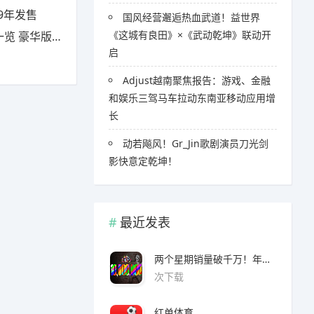
9年发售
国风经营邂逅热血武道！益世界
《这城有良田》×《武动乾坤》联动开
豪华版有什么
启
Adjust越南聚焦报告：游戏、金融
和娱乐三驾马车拉动东南亚移动应用增
长
​​动若飚风！Gr_Jin歌剧演员刀光剑
影快意定乾坤！
最近发表
两个星期销量破千万！年度爆款诞生了 3A看了都眼红
次下载
红单体育