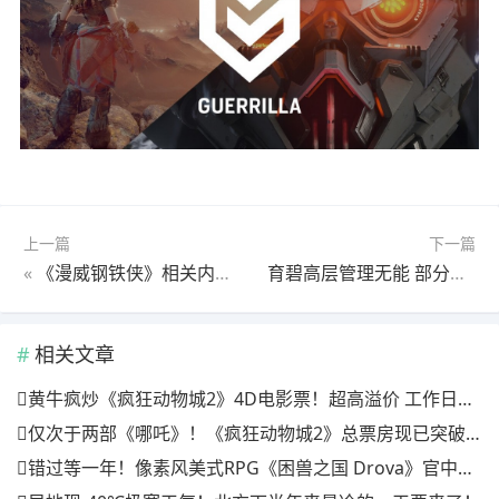
上一篇
下一篇
«
《漫威钢铁侠》相关内容被删或不会在GDC 2025上亮相
育碧高层管理无能 部分股东希望联合抗议警告高层
相关文章
黄牛疯炒《疯狂动物城2》4D电影票！超高溢价 工作日也满场
仅次于两部《哪吒》！《疯狂动物城2》总票房现已突破20亿
错过等一年！像素风美式RPG《困兽之国 Drova》官中上线特惠倒计时三天