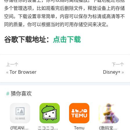
存储在你的设备上，你可以随时离线播放。下载功能还包括
多个管理选项，比如观看完后删除文件，释放设备上的存储
空间。下载设置非常简单，内容可以保存为标清或高清等不
同的质量，你可以根据当时的可用存储空间来决定。
谷歌下载地址：
点击下载
上一个
下一个
«
Tor Browser
Disney+
»
猜你喜欢
《REANIMAL》版本区别一览
ニコニコ漫画 – 雑誌やWEBの人気マンガが読める
Temu
《数码宝贝物语：时空异客》首次进化退化成就做法介绍