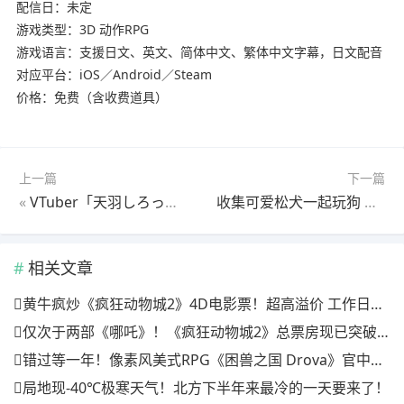
配信日：未定
游戏类型：3D 动作RPG
游戏语言：支援日文、英文、简体中文、繁体中文字幕，日文配音
对应平台：iOS／Android／Steam
价格：免费（含收费道具）
上一篇
下一篇
«
VTuber「天羽しろっぷ」主演ADV《梦幻糖浆– Dreamy Syrup -》宣布4月24日发售！商品阵容同步公开！
收集可爱松犬一起玩狗 益智休闲手游《松犬乐园》确定2月22日推出！
相关文章
黄牛疯炒《疯狂动物城2》4D电影票！超高溢价 工作日也满场
仅次于两部《哪吒》！《疯狂动物城2》总票房现已突破20亿
错过等一年！像素风美式RPG《困兽之国 Drova》官中上线特惠倒计时三天
局地现-40℃极寒天气！北方下半年来最冷的一天要来了！