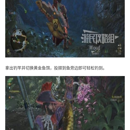
拿出钓竿并切换黄金鱼饵，投掷到鱼旁边即可轻松钓到。