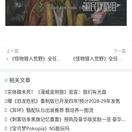
上一篇
下一篇
«
《怪物猎人荒野》全任务图文流程攻略6-1 全怪物打法及支线攻略
《怪物猎人荒野》全任务图文流程攻略6-3 全怪物打法及支线攻略
相关文章
实体碟未死！《漫威金刚狼》官宣：我们有光盘
曝《恐龙危机》重制版已开发四年!预计2028-29年发售
《异环》翳配队与出装推荐 翳培养一图流
《刺客信条黑旗记忆重置》预购及豪华版奖励一览 豪华版有什么
《宝可梦Pokopia》NS能玩吗