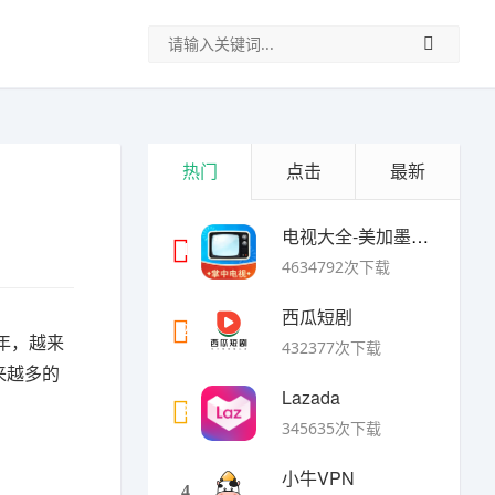
热门
点击
最新
电视大全-美加墨世界杯
1
4634792次下载
西瓜短剧
2
年，越来
432377次下载
来越多的
Lazada
3
345635次下载
小牛VPN
4