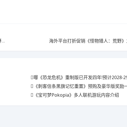
加
海外平台打折促销《怪物猎人：荒野》立
曝《恐龙危机》重制版已开发四年!预计2028-2
《刺客信条黑旗记忆重置》预购及豪华版奖励一览 
《宝可梦Pokopia》多人联机游玩内容介绍