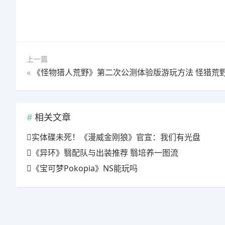
上一篇
«
《怪物猎人荒野》第二次公测体验版游玩方法 怪猎荒野二测怎么参
相关文章
实体碟未死！《漫威金刚狼》官宣：我们有光盘
《异环》翳配队与出装推荐 翳培养一图流
《宝可梦Pokopia》NS能玩吗