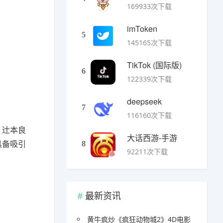
169933次下载
imToken
5
145165次下载
TikTok (国际版)
6
122339次下载
deepseek
7
116160次下载
，辻本良
大话西游-手游
具备吸引
8
92211次下载
最新资讯
黄牛疯炒《疯狂动物城2》4D电影