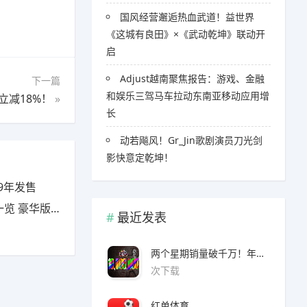
国风经营邂逅热血武道！益世界
《这城有良田》×《武动乾坤》联动开
启
Adjust越南聚焦报告：游戏、金融
下一篇
和娱乐三驾马车拉动东南亚移动应用增
减18%！
»
长
​​动若飚风！Gr_Jin歌剧演员刀光剑
影快意定乾坤！
9年发售
豪华版有什么
最近发表
两个星期销量破千万！年度爆款诞生了 3A看了都眼红
次下载
红单体育