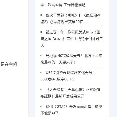
票！超高溢价 工作日也满场
仅次于两部《哪吒》！《疯狂动物
城2》总票房现已突破20亿
错过等一年！像素风美式RPG《困
兽之国 Drova》官中上线特惠倒计时三
天
局地现-40℃极寒天气！北方下半年
来最冷的一天要来了！
则是在主机
UE5.7引擎表现爆炸优化无敌！
5090跑4K稳定60FPS
《太吾绘卷：天幕心帷》正式版宣
布延期！最新开发成果公开
疑似《GTA6》开发画面泄露！这次
不像是AI了