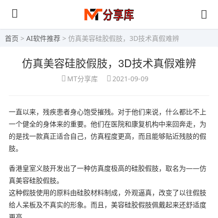
首页
>
AI软件推荐
> 仿真美容硅胶假肢，3D技术真假难辨
仿真美容硅胶假肢，3D技术真假难辨
MT分享库
2021-09-09
一直以来，残疾患者身心饱受摧残。对于他们来说，什么都比不上
一个健全的身体来的重要。他们在医院和康复机构中来回奔走，为
的是找一款真正适合自己，仿真程度更高，而且能够贴近残肢的假
肢。
香港皇室义肢开发出了一种仿真度极高的硅胶假肢，取名为——仿
真美容硅胶假肢。
这种假肢使用的原料由硅胶材料制成，外观逼真，改变了以往假肢
给人呆板及不真实的形象。而且，美容硅胶假肢佩戴起来还舒适度
更高。