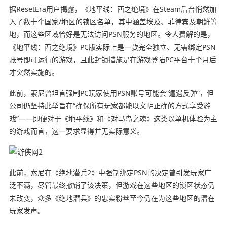
据ResetEra用户揭露，《地平线：西之绝境》在Steam后台悄然加
入了数十个国家/地区的锁区名单，其中涵盖埃及、菲律宾及朝鲜等
地，而这些区域恰好是无法访问PSN服务的地区。令人费解的是，
《地平线：西之绝境》PC版实际上是一款完全独立、无需绑定PSN
账号即可运行的游戏，且此封锁措施是在游戏登陆PC平台十个月后
才突然实施的。
此前，索尼曾坦言强制PC玩家使用PSN账号可能会“遭遇反弹”，但
公司仍坚持此举旨在“确保所有玩家都能以文明正确的方式享受游
戏”——即便对于《地平线》和《对马岛之魂》这类以单机体验为主
的游戏而言，这一要求显得并无实际意义。
此前，索尼在《绝地潜兵2》中强制绑定PSN的决定曾引发玩家广
泛不满，尽管最终撤销了该决策，但游戏在这些地区的锁区状态仍
未改变，众多《绝地潜兵》的忠实粉丝至今仍在为这些地区的潜在
玩家发声。