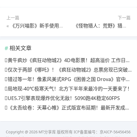
上一篇
下一篇
«
《万兴喵影》新手使用教程
《怪物猎人：荒野》猎人时装搭配攻略：让你的猎人成为封禁之地最靓的仔！
相关文章
黄牛疯炒《疯狂动物城2》4D电影票！超高溢价 工作日也满场
仅次于两部《哪吒》！《疯狂动物城2》总票房现已突破20亿
错过等一年！像素风美式RPG《困兽之国 Drova》官中上线特惠倒计时三天
局地现-40℃极寒天气！北方下半年来最冷的一天要来了！
UE5.7引擎表现爆炸优化无敌！5090跑4K稳定60FPS
《太吾绘卷：天幕心帷》正式版宣布延期！最新开发成果公开
Copyright @ 2026 MT分享库 版权所有
ICP备案编号：京AICP-56456456