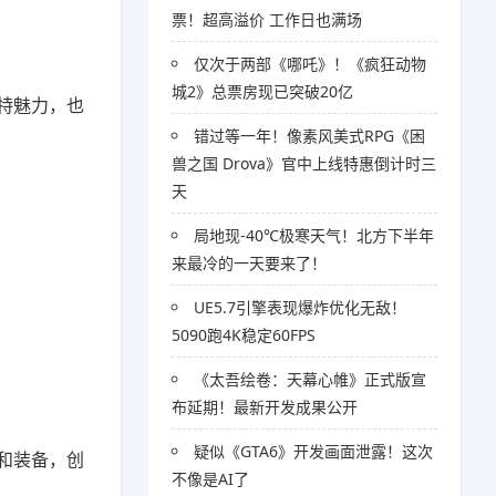
票！超高溢价 工作日也满场
仅次于两部《哪吒》！《疯狂动物
城2》总票房现已突破20亿
特魅力，也
错过等一年！像素风美式RPG《困
兽之国 Drova》官中上线特惠倒计时三
天
局地现-40℃极寒天气！北方下半年
来最冷的一天要来了！
UE5.7引擎表现爆炸优化无敌！
5090跑4K稳定60FPS
《太吾绘卷：天幕心帷》正式版宣
布延期！最新开发成果公开
疑似《GTA6》开发画面泄露！这次
和装备，创
不像是AI了