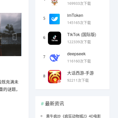
169933次下载
imToken
5
145165次下载
TikTok (国际版)
6
122339次下载
deepseek
7
116160次下载
大话西游-手游
8
92211次下载
段既充满未
重的谜题，
最新资讯
黄牛疯炒《疯狂动物城2》4D电影