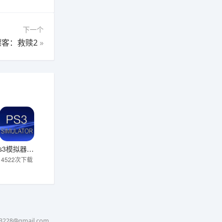
下一个
客：救赎2
»
ps3模拟器汉化版
4522次下载
3228@gmail.com