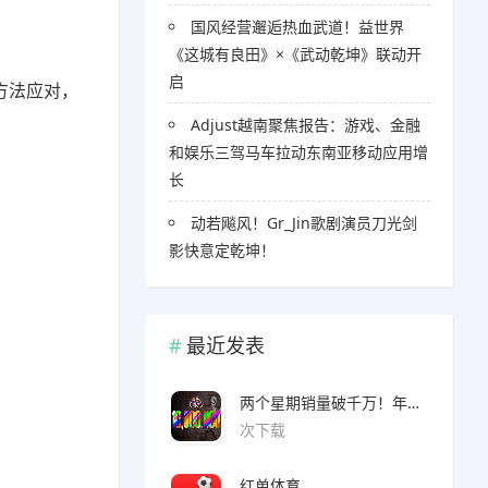
国风经营邂逅热血武道！益世界
《这城有良田》×《武动乾坤》联动开
启
方法应对，
Adjust越南聚焦报告：游戏、金融
和娱乐三驾马车拉动东南亚移动应用增
长
​​动若飚风！Gr_Jin歌剧演员刀光剑
影快意定乾坤！
最近发表
两个星期销量破千万！年度爆款诞生了 3A看了都眼红
次下载
红单体育