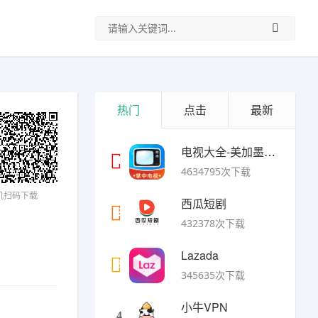
热门
点击
最新
电视大全-美加墨世界杯
1
4634795次下载
机扫码下载
西瓜短剧
2
432378次下载
Lazada
3
345635次下载
小牛VPN
4