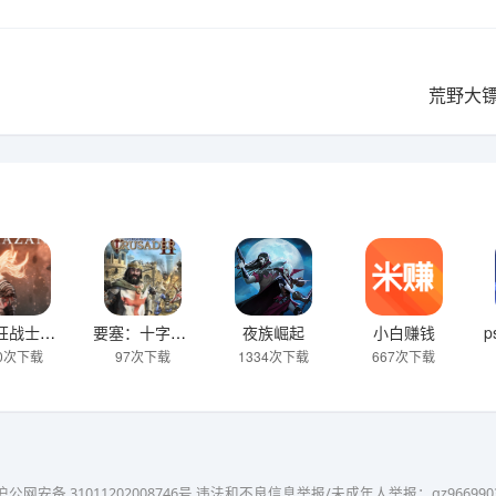
荒野大镖
第一狂战士：卡赞
要塞：十字军东征2
夜族崛起
小白赚钱
50次下载
97次下载
1334次下载
667次下载
沪公网安备 31011202008746号 违法和不良信息举报/未成年人举报：
gz966990