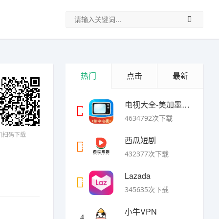
热门
点击
最新
电视大全-美加墨世界杯
1
4634792次下载
机扫码下载
西瓜短剧
2
432377次下载
Lazada
3
345635次下载
小牛VPN
4