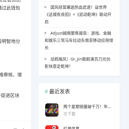
国风经营邂逅热血武道！益世界
能通过此钱包
《这城有良田》×《武动乾坤》联动开
启
Adjust越南聚焦报告：游戏、金融
和娱乐三驾马车拉动东南亚移动应用增
时段明智地分
长
​​动若飚风！Gr_Jin歌剧演员刀光剑
影快意定乾坤！
严格审核、增
最近发表
入并促进区块
两个星期销量破千万！年度爆款诞生了 3A看了都眼红
次下载
红单体育