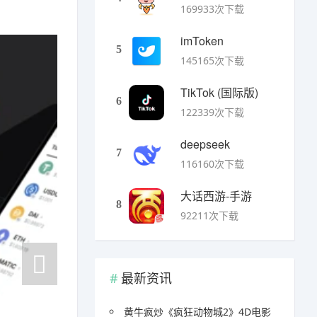
169933次下载
imToken
5
145165次下载
TikTok (国际版)
6
122339次下载
deepseek
7
116160次下载
大话西游-手游
8
92211次下载
最新资讯
黄牛疯炒《疯狂动物城2》4D电影