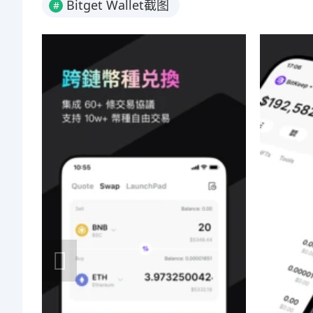
Bitget Wallet截图
#