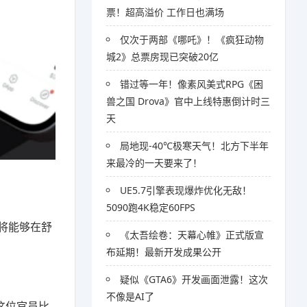
票！超高溢价 工作日也满场
仅次于两部《哪吒》！《疯狂动物
城2》总票房现已突破20亿
错过等一年！像素风美式RPG《困
兽之国 Drova》官中上线特惠倒计时三
天
局地现-40℃极寒天气！北方下半年
来最冷的一天要来了！
UE5.7引擎表现爆炸优化无敌！
5090跑4K稳定60FPS
将能够在舒
《太吾绘卷：天幕心帷》正式版宣
布延期！最新开发成果公开
疑似《GTA6》开发画面泄露！这次
不像是AI了
，这位官员比